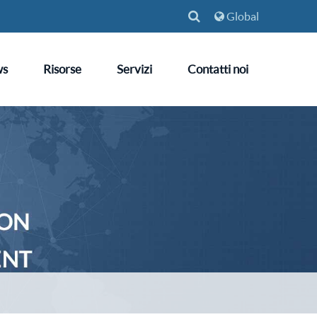
Global
ws
Risorse
Servizi
Contatti noi