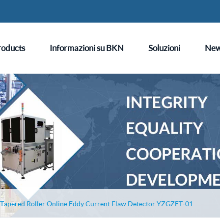
roducts
Informazioni su BKN
Soluzioni
Ne
Tapered Roller Online Eddy Current Flaw Detector YZGZET-01