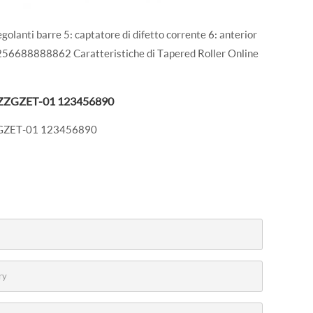
regolanti barre 5: captatore di difetto corrente 6: anterior
da 1256688888862 Caratteristiche di Tapered Roller Online
r YZZGZET-01 123456890
YZZGZET-01 123456890