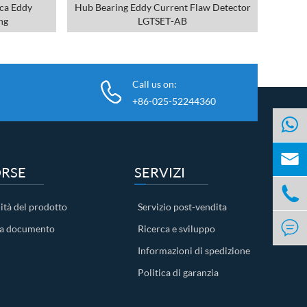
ca Eddy
Hub Bearing Eddy Current Flaw Detector
ng
LGTSET-AB
Call us on:
+86-025-52244360

ORSE
SERVIZI

ità del prodotto
Servizio post-vendita

ca documento
Ricerca e sviluppo
Informazioni di spedizione
Politica di garanzia