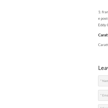
1: fra
e post
Eddy 
Carat
Carat
Lea