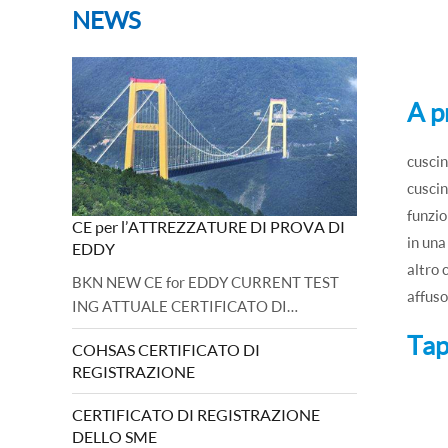
NEWS
A p
cuscin
cuscin
funzio
CE per l’ATTREZZATURE DI PROVA DI
in una
EDDY
altro 
BKN NEW CE for EDDY CURRENT TEST
affuso
ING ATTUALE CERTIFICATO DI
MACCHINA E BASE DIRETTIVA
Tap
COHSAS CERTIFICATO DI
VOLTAGGI è stato osservato e l'audit è
REGISTRAZIONE
stato completato con successo.Direttiva
2006/42/CE sulle macchine e 2...
CERTIFICATO DI REGISTRAZIONE
DELLO SME