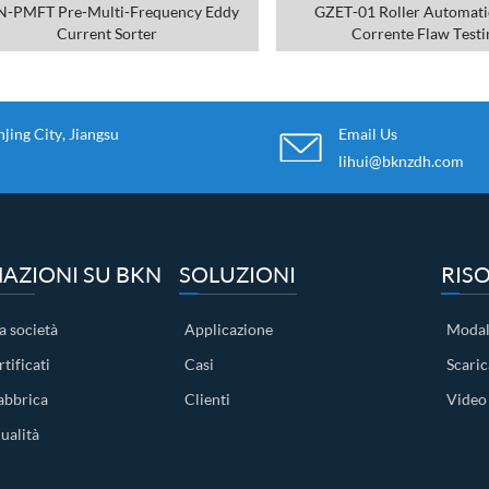
-PMFT Pre-Multi-Frequency Eddy
GZET-01 Roller Automati
Current Sorter
Corrente Flaw Testi
ing City, Jiangsu
Email Us
lihui@bknzdh.com
AZIONI SU BKN
SOLUZIONI
RIS
a società
Applicazione
Modal
tificati
Casi
Scari
abbrica
Clienti
Video
ualità