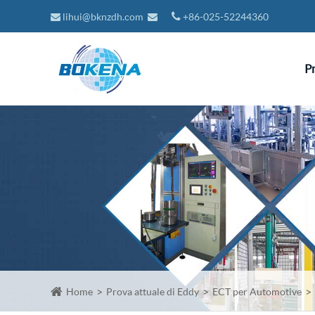
lihui@bknzdh.com
+86-025-52244360
P
Home
Prova attuale di Eddy
ECT per Automotive