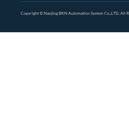
Copyright ©
Nanjing BKN Automation System Co.,LTD.
All R