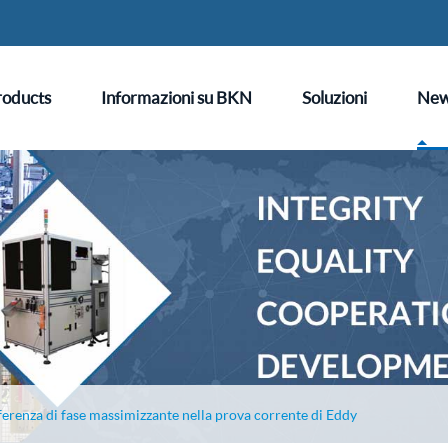
roducts
Informazioni su BKN
Soluzioni
Ne
ferenza di fase massimizzante nella prova corrente di Eddy