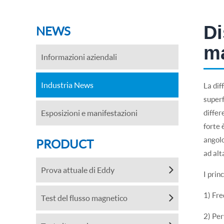
Di
NEWS
ma
Informazioni aziendali
Industria News
La dif
superf
Esposizioni e manifestazioni
differ
forte 
angolo
PRODUCT
ad alt
Prova attuale di Eddy
I prin
1) Fre
Test del flusso magnetico
2) Per