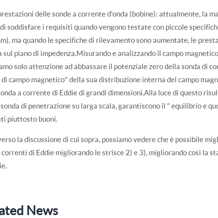
prestazioni delle sonde a corrente d'onda (bobine): attualmente, la m
di soddisfare i requisiti quando vengono testate con piccole specifiche 
), ma quando le specifiche di rilevamento sono aumentate, le prest
a sul piano di impedenza.Misurando e analizzando il campo magnetico a
amo solo attenzione ad abbassare il potenziale zero della sonda di cor
 di campo magnetico" della sua distribuzione interna del campo magne
sonda a corrente di Eddie di grandi dimensioni.Alla luce di questo risul
 sonda di penetrazione su larga scala, garantiscono il " equilibrio e 
ati piuttosto buoni.
erso la discussione di cui sopra, possiamo vedere che è possibile migli
i correnti di Eddie migliorando le strisce 2) e 3), migliorando così la sta
ie.
ated News