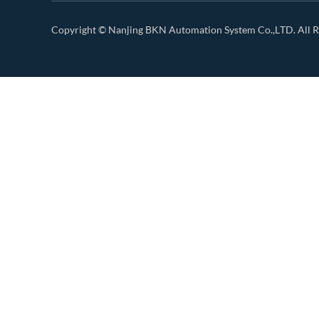
Copyright ©
Nanjing BKN Automation System Co.,LTD.
All R