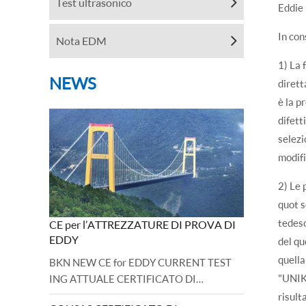
Test ultrasonico
Eddie 
In con
Nota EDM
1) La 
NEWS
dirett
è la p
difett
selezi
modifi
2) Le 
quot s
tedesc
CE per l’ATTREZZATURE DI PROVA DI
EDDY
del qu
quella
BKN NEW CE for EDDY CURRENT TEST
"UNIK
ING ATTUALE CERTIFICATO DI
MACCHINA E BASE DIRETTIVA
risulta