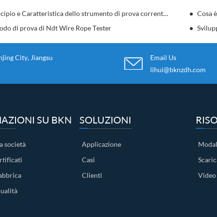
Principio e Caratteristica dello strumento di prova corrente di Eddy
Cosa è
odo di prova di Ndt Wire Rope Tester
Svilup
ing City, Jiangsu
Email Us
lihui@bknzdh.com
AZIONI SU BKN
SOLUZIONI
RIS
a società
Applicazione
Modal
tificati
Casi
Scari
abbrica
Clienti
Video
ualità