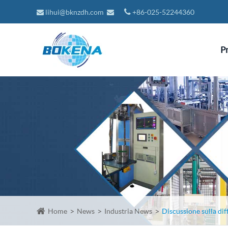
lihui@bknzdh.com
+86-025-52244360
P
Home
News
Industria News
Discussione sulla dif