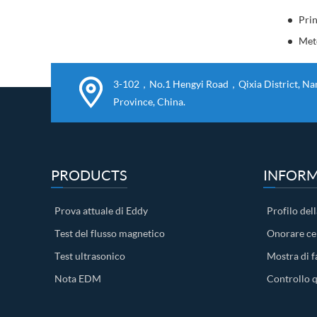
Met
3-102，No.1 Hengyi Road，Qixia District, Nanj
Province, China.
PRODUCTS
INFORM
Prova attuale di Eddy
Profilo dell
Test del flusso magnetico
Onorare cer
Test ultrasonico
Mostra di f
Nota EDM
Controllo q