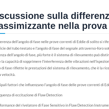
scussione sulla differenz
ssimizzante nella prova
ferenza dell'angolo di fase nelle prove correnti di Eddie di solito si rife
icie del tubo testato e l'angolo di fase del segnale attraverso-foro so
enza dell'angolo di fase, più forte è il sistema di rilevamento può disting
è la capacità di sopprimere l'interferenza delle vibrazioni nell'ispezion
 di fase riflette le prestazioni del sistema di rilevamento, che è la r
a velocità.
cipali fattori che influenzano l'angolo di fase delle prove correnti di E
quenza di eccitazione di Flaw Detection
formance del rivelatore di Fase Sensitivo in Flaw Detection Instru