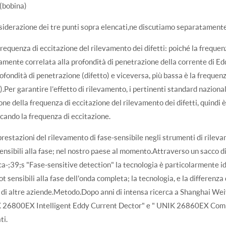
(bobina)
siderazione dei tre punti sopra elencati,ne discutiamo separatamente
frequenza di eccitazione del rilevamento dei difetti: poiché la frequen
amente correlata alla profondità di penetrazione della corrente di Edd
rofondità di penetrazione (difetto) e viceversa, più bassa è la freque
i).Per garantire l’effetto di rilevamento, i pertinenti standard nazional
one della frequenza di eccitazione del rilevamento dei difetti, quindi è 
cando la frequenza di eccitazione.
prestazioni del rilevamento di fase-sensibile negli strumenti di rileva
ensibili alla fase; nel nostro paese al momento.Attraverso un sacco di
a-;39;s "Fase-sensitive detection" la tecnologia è particolarmente id
ot sensibili alla fase dell'onda completa; la tecnologia, e la differen
 di altre aziende.Metodo.Dopo anni di intensa ricerca a Shanghai W
 26800EX Intelligent Eddy Current Dector" e " UNIK 26860EX Comp
ti.