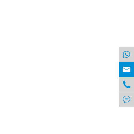


