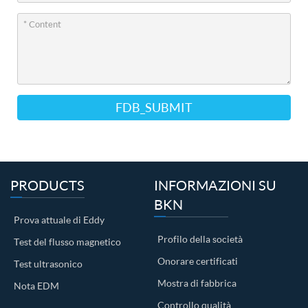
FDB_SUBMIT
PRODUCTS
INFORMAZIONI SU
BKN
Prova attuale di Eddy
Profilo della società
Test del flusso magnetico
Onorare certificati
Test ultrasonico
Mostra di fabbrica
Nota EDM
Controllo qualità