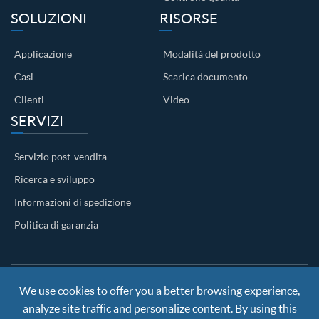
SOLUZIONI
RISORSE
Applicazione
Modalità del prodotto
Casi
Scarica documento
Clienti
Video
SERVIZI
Servizio post-vendita
Ricerca e sviluppo
Informazioni di spedizione
Politica di garanzia
We use cookies to offer you a better browsing experience,
Copyright ©
Nanjing BKN Automation System Co.,LTD.
All
Rights Reserved
analyze site traffic and personalize content. By using this