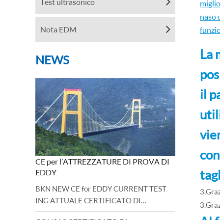
Test ultrasonico
migli
naso d
Nota EDM
funzio
La 
NEWS
pos
il 
uti
vie
con
CE per l’ATTREZZATURE DI PROVA DI
tag
EDDY
BKN NEW CE for EDDY CURRENT TEST
3.Graz
ING ATTUALE CERTIFICATO DI
3.Graz
MACCHINA E BASE DIRETTIVA