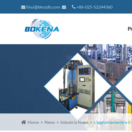
lihui@bknzdh.com
+86-025-52244360
P
Home
News
Industria News
L'aggiornamento e il