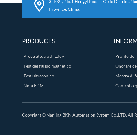
3-102，No.1 Hengyi Road，Qixia District, Nanj
Province, China.
PRODUCTS
INFORM
Prova attuale di Eddy
Profilo dell
Test del flusso magnetico
Onorare cer
Test ultrasonico
Mostra di f
Nota EDM
Controllo q
Copyright ©
Nanjing BKN Automation System Co.,LTD.
All R