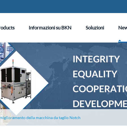
roducts
Informazioni su BKN
Soluzioni
Ne
 miglioramento della macchina da taglio Notch