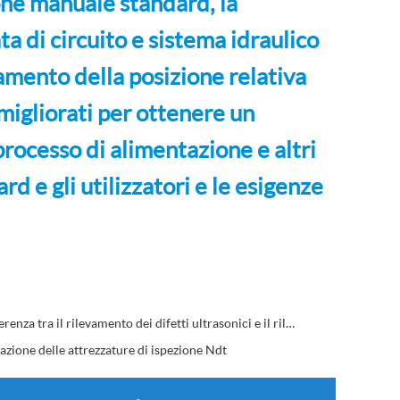
ione manuale standard, la
ta di circuito e sistema idraulico
namento della posizione relativa
 migliorati per ottenere un
rocesso di alimentazione e altri
rd e gli utilizzatori e le esigenze
La differenza tra il rilevamento dei difetti ultrasonici e il rilevamento dei difetti correnti di Eddie?Vieni e impara a capirlo!
azione delle attrezzature di ispezione Ndt