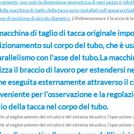
oramento, non solo la dimensione geometrica di ogni pezzo è ridott
ella macchina di taglio della tacca sono installati sull'apparecchia
ne di incisione di piccolo diametro.
2.Ridimensionare il braccio di la
macchina di taglio di tacca originale impo
izionamento sul corpo del tubo, che è usa
parallelismo con l'asse del tubo.La macchi
lizza il braccio di lavoro per estendersi n
ne eseguita esternamente attraverso il ci
veniente per l'osservazione e la regolaz
lio della tacca nel corpo del tubo.
ie al miglioramento del circuito e del sistema idraulico, l'operazione a
ie al miglioramento del circuito e del sistema idraulico, l'operazione a