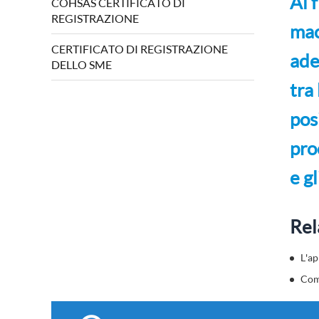
Al 
COHSAS CERTIFICATO DI
VOLTAGGI è stato osservato e l'audit è
REGISTRAZIONE
stato completato con successo.Direttiva
mac
2006/42/CE sulle macchine e 2...
CERTIFICATO DI REGISTRAZIONE
ade
DELLO SME
tra
pos
pro
e gl
Rel