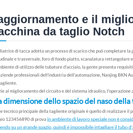
aggiornamento e il migli
cchina da taglio Notch
liatrice di tacca adotta un processo di scarico che può completare la 
udinale e trasversale, foro di fondo piatto, scanalatura rettangolare
mbiente di utilizzo delle tubature d'acciaio, la gente presenta requisi
aziende professionali dell'industria dell'automazione, Nanjing BKN
tagliente.
ie al miglioramento del circuito e del sistema idraulico, l'operazione a
a dimensione dello spazio del naso della 
ce tecnico principale della tagliente originale è quello di realizzare i
in ambiente di lavoro speciale non è conside
iaio 123456890 di prova
ndo su un grande spazio, quindi è impossibile intagliare il tubo d'