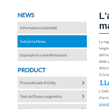
L'
NEWS
ma
Informazioni aziendali
Industria News
La tag
longit
Esposizioni e manifestazioni
dell'a
delle 
della 
PRODUCT
3.Graz
1.L
Prova attuale di Eddy
L'indi
Test del flusso magnetico
d'acc
prende