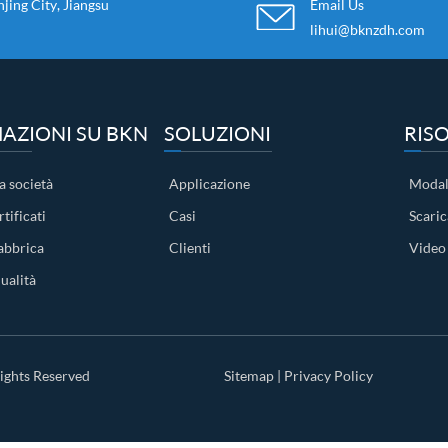
ing City, Jiangsu
Email Us
lihui@bknzdh.com
AZIONI SU BKN
SOLUZIONI
RIS
a società
Applicazione
Modal
tificati
Casi
Scari
abbrica
Clienti
Video
ualità
ights Reserved
Sitemap
|
Privacy Policy