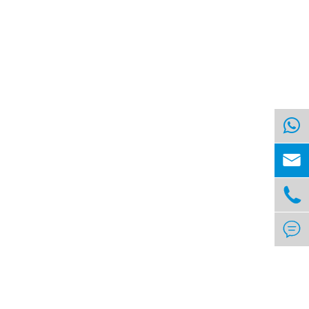


