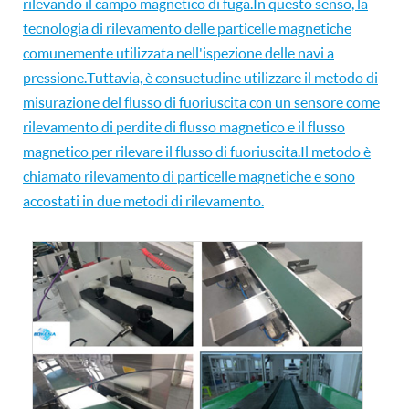
rilevando il campo magnetico di fuga.In questo senso, la
tecnologia di rilevamento delle particelle magnetiche
comunemente utilizzata nell'ispezione delle navi a
pressione.Tuttavia, è consuetudine utilizzare il metodo di
misurazione del flusso di fuoriuscita con un sensore come
rilevamento di perdite di flusso magnetico e il flusso
magnetico per rilevare il flusso di fuoriuscita.Il metodo è
chiamato rilevamento di particelle magnetiche e sono
accostati in due metodi di rilevamento.