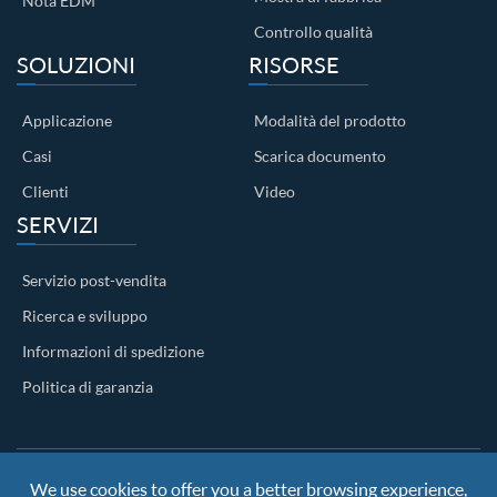
Nota EDM
Controllo qualità
SOLUZIONI
RISORSE
Applicazione
Modalità del prodotto
Casi
Scarica documento
Clienti
Video
SERVIZI
Servizio post-vendita
Ricerca e sviluppo
Informazioni di spedizione
Politica di garanzia
We use cookies to offer you a better browsing experience,
Copyright ©
Nanjing BKN Automation System Co.,LTD.
All