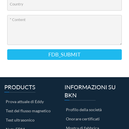
FDB_SUBMIT
PRODUCTS
INFORMAZIONI SU
BKN
Prova attuale di Eddy
Profilo della società
Test del flusso magnetico
Onorare certificati
Test ultrasonico
Mostra di fabbrica